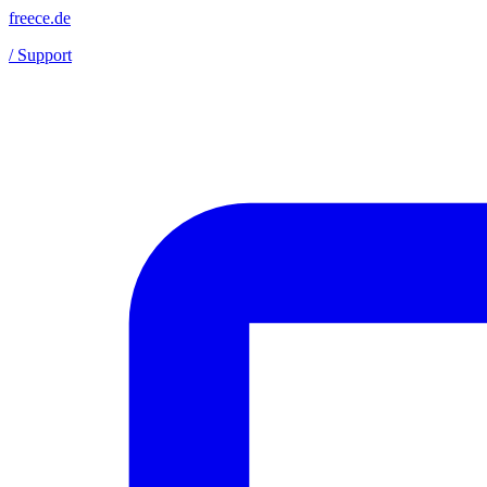
freece.de
/ Support