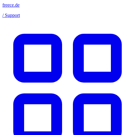
freece.de
/ Support