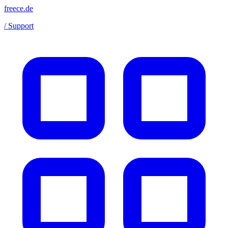
freece.de
/ Support